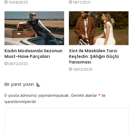
15/08/2023
18/11/2021
Kadın Modasında Sezonun
Xint ile Maskülen Tarzı
Must-Have Parçaları
Keşfedin: Şıklığın Güçlü
Yansıması
08/12/2023
19/03/2025
Bir yanıt yazın
E-posta adresiniz yayınlanmayacak.
Gerekli alanlar
*
ile
işaretlenmişlerdir
Y
o
r