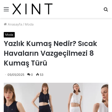
Menü
A
y
...
Anasayfa
/
Moda
Moda
Yazlık Kumaş Nedir? Sıcak
Havaların Vazgeçilmezi 8
Kumaş Türü
05/05/2025
0
53