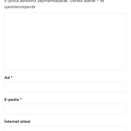
E-posta adresiniz yayınlanmayacak.
Gerekli alanlar
*
ile
işaretlenmişlerdir
Y
o
r
u
m
*
Ad
*
E-posta
*
İnternet sitesi