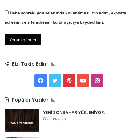
Daha sonraki yorumlarımda kullanılması için adım, e-posta
adresim ve site adresim bu tarayıcıya kaydedilsin.
Bizi Takip Edin!
F
T
P
Y
I
a
w
i
o
n
Popüler Yazılar
c
i
n
u
s
YENİ SONBAHAR YÜKLENİYOR..
e
t
t
T
t
18/09/2023
b
t
e
u
a