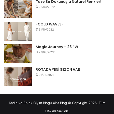
Taze Bir Dokunuşla Naturel Renkler!
o
e
r
b
g
26/04/2022
o
r
e
e
r
k
s
a
-COLD WAVES-
31/10/2022
t
m
Magic Journey – 23 FW
27/09/2022
ROTADA YENİ SEZON VAR
01/03/2023
Kadın ve Erkek Giyim Blogu Xint Blog © Copyright 2026, Tüm
Hakları Saklıdır.