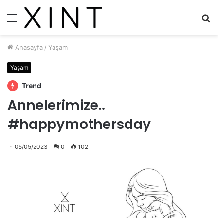
Menü
A
y
...
Anasayfa
/
Yaşam
Yaşam
Trend
Annelerimize..
#happymothersday
05/05/2023
0
102