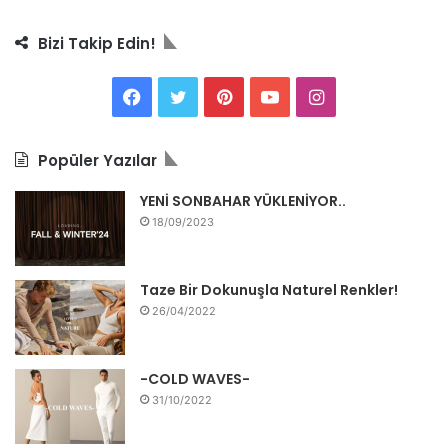
Bizi Takip Edin!
F
T
P
Y
I
a
w
i
o
n
Popüler Yazılar
c
i
n
u
s
YENİ SONBAHAR YÜKLENİYOR..
e
t
t
T
t
18/09/2023
b
t
e
u
a
Taze Bir Dokunuşla Naturel Renkler!
o
e
r
b
g
26/04/2022
o
r
e
e
r
k
s
a
-COLD WAVES-
31/10/2022
t
m