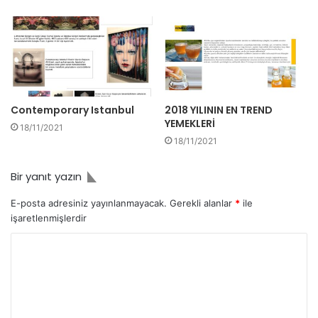
Contemporary Istanbul
2018 YILININ EN TREND
YEMEKLERİ
18/11/2021
18/11/2021
Bir yanıt yazın
E-posta adresiniz yayınlanmayacak.
Gerekli alanlar
*
ile
işaretlenmişlerdir
Y
o
r
u