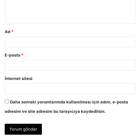
m
*
Ad
*
E-posta
*
İnternet sitesi
Daha sonraki yorumlarımda kullanılması için adım, e-posta
adresim ve site adresim bu tarayıcıya kaydedilsin.