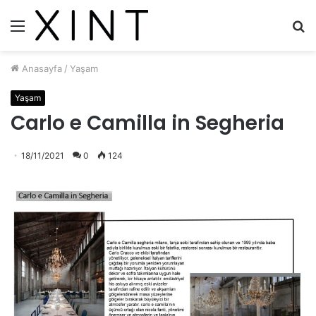
Menü
A
y
...
Anasayfa
/
Yaşam
Yaşam
Carlo e Camilla in Segheria
18/11/2021
0
124