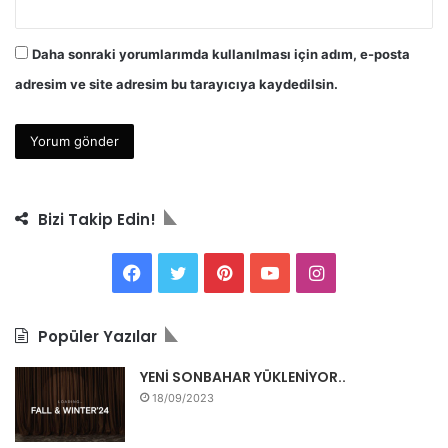
Daha sonraki yorumlarımda kullanılması için adım, e-posta
adresim ve site adresim bu tarayıcıya kaydedilsin.
Bizi Takip Edin!
F
T
P
Y
I
a
w
i
o
n
Popüler Yazılar
c
i
n
u
s
YENİ SONBAHAR YÜKLENİYOR..
e
t
t
T
t
18/09/2023
b
t
e
u
a