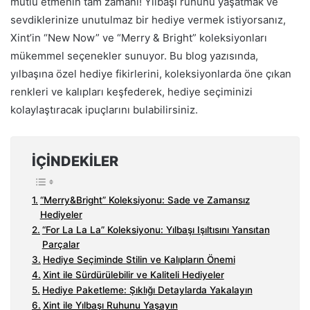
mutlu etmenin tam zamanı! Yılbaşı ruhunu yaşatmak ve
sevdiklerinize unutulmaz bir hediye vermek istiyorsanız,
Xint’in “New Now” ve “Merry & Bright” koleksiyonları
mükemmel seçenekler sunuyor. Bu blog yazısında,
yılbaşına özel hediye fikirlerini, koleksiyonlarda öne çıkan
renkleri ve kalıpları keşfederek, hediye seçiminizi
kolaylaştıracak ipuçlarını bulabilirsiniz.
İÇINDEKILER
“Merry&Bright” Koleksiyonu: Sade ve Zamansız
Hediyeler
“For La La La” Koleksiyonu: Yılbaşı Işıltısını Yansıtan
Parçalar
Hediye Seçiminde Stilin ve Kalıpların Önemi
Xint ile Sürdürülebilir ve Kaliteli Hediyeler
Hediye Paketleme: Şıklığı Detaylarda Yakalayın
Xint ile Yılbaşı Ruhunu Yaşayın