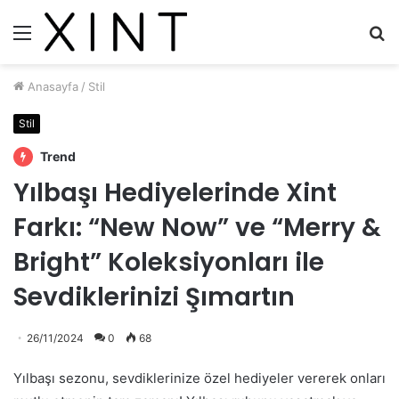
Menü
A
y
...
Anasayfa
/
Stil
Stil
Trend
Yılbaşı Hediyelerinde Xint
Farkı: “New Now” ve “Merry &
Bright” Koleksiyonları ile
Sevdiklerinizi Şımartın
26/11/2024
0
68
Yılbaşı sezonu, sevdiklerinize özel hediyeler vererek onları